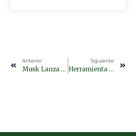
Anterior
Siguiente
Musk Lanza Asombrosa Predicción Sobre Las Capacidades De La IA
Herramienta De IA De Mayo Clinic