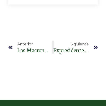
Anterior
Siguiente
Los Macron Contratan Detectives Para ‘cazar’ A La ‘influencer’ Que Dijo Que Brigitte Nació Hombre
Expresidente Peruano Invoca A Líderes De La Región A «ir A La Guerra»