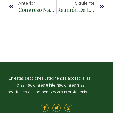
Anterior
Siguiente
Congreso Nacional Impulsa El Primer Seminario Nacional Sobre Derecho Y Cooperación Parlamentaria
Reunión De La Junta Directiva Del Congreso Nacional Y Jefes De Bancada Aborda Propuestas De Reforma Legal Presentadas Por La Secretaría De Segurida
En estas secciones usted tendrá acceso a las
notas nacionales e internacionales más
importantes del momento con sus protagonistas.