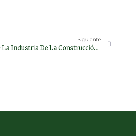
Siguiente
Cámara Hondureña De La Industria De La Construcción – CHICO Y Cementos Argos Lanzan El Congreso De Vivienda 2025